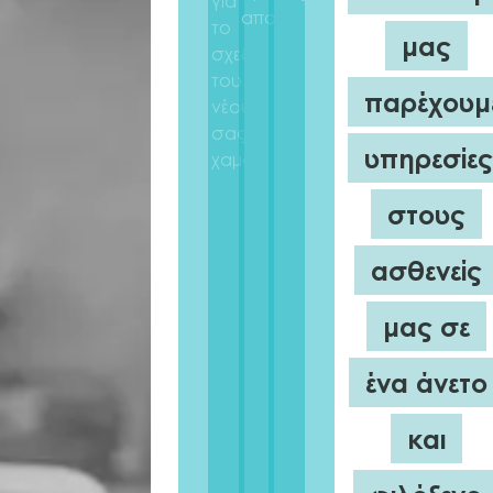
για
αποτέλεσμα.
το
μας
σχεδιασμό
του
παρέχουμ
νέου
σας
υπηρεσίε
χαμόγελου.
στους
ασθενείς
μας σε
ένα άνετο
και