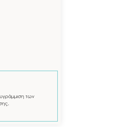
θυγράμμιση των
σης.