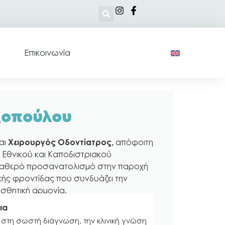
Επικοινωνία
ξοπούλου
αι
X
ειρουργός
O
δοντίατρος,
απόφοιτη
υ Εθνικού και Καποδιστριακού
σταθερό προσανατολισμό στην παροχή
κής φροντίδας που συνδυάζει την
αισθητική αρμονία.
ια
στη σωστή διάγνωση, την κλινική γνώση