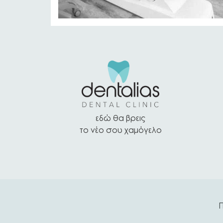
εδώ θα βρεις
το νέο σου χαμόγελο
Π