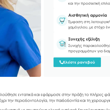
και την προσεκτική επι
Αισθητική αρμονία
Έμφαση στη λειτουργικ
χαμόγελου, με στόχο έ
Συνεχής εξέλιξη
Συνεχής παρακολούθηση
προγραμμάτων για διαρ
Κλείστε ραντεβού
λούθησε εντατικά και εφάρμοσε στην πράξη το πλήρες φά
μέχρι την περιοδοντολογία, την παιδοδοντία και τη χειρουργ
νδυασμό με την πρώιμη κλινική εμπλοκή δημιούργησαν ένα