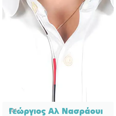
BDS
Γεώργιος Αλ Νασράουι