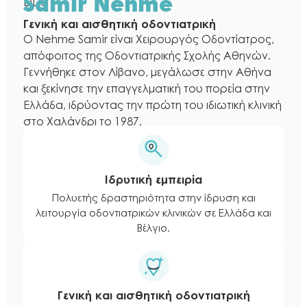
DDS
Samir Nehme
Γενική και αισθητική οδοντιατρική
Ο Nehme Samir είναι Χειρουργός Οδοντίατρος,
απόφοιτος της Οδοντιατρικής Σχολής Αθηνών.
Γεννήθηκε στον Λίβανο, μεγάλωσε στην Αθήνα
και ξεκίνησε την επαγγελματική του πορεία στην
Ελλάδα, ιδρύοντας την πρώτη του ιδιωτική κλινική
στο Χαλάνδρι το 1987.
Ιδρυτική εμπειρία
Πολυετής δραστηριότητα στην ίδρυση και
λειτουργία οδοντιατρικών κλινικών σε Ελλάδα και
Βέλγιο.
Γενική και αισθητική οδοντιατρική