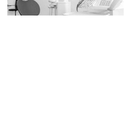
στόχος μας ο
ενημερωμένος ασθενής