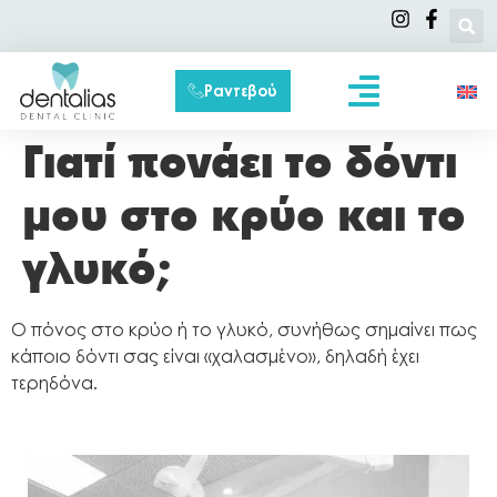
Ραντεβού
Συχνές Ερωτήσεις
Γιατί πονάει το δόντι
μου στο κρύο και το
γλυκό;
Ο πόνος στο κρύο ή το γλυκό, συνήθως σημαίνει πως
κάποιο δόντι σας είναι «χαλασμένο», δηλαδή έχει
τερηδόνα.