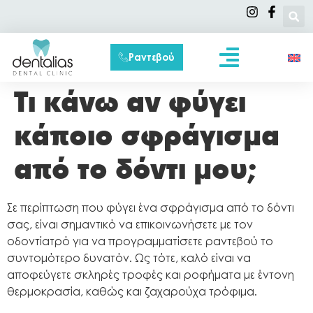
Ραντεβού
Συχνές Ερωτήσεις
Τι κάνω αν φύγει
κάποιο σφράγισμα
από το δόντι μου;
Σε περίπτωση που φύγει ένα σφράγισμα από το δόντι
σας, είναι σημαντικό να επικοινωνήσετε με τον
οδοντίατρό για να προγραμματίσετε ραντεβού το
συντομότερο δυνατόν. Ως τότε, καλό είναι να
αποφεύγετε σκληρές τροφές και ροφήματα με έντονη
θερμοκρασία, καθώς και ζαχαρούχα τρόφιμα.