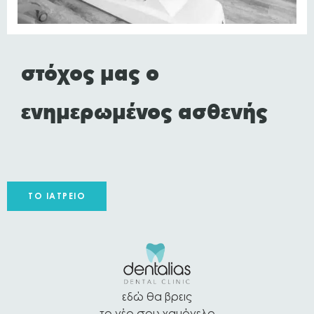
στόχος μας ο
ενημερωμένος ασθενής
ΤΟ ΙΑΤΡΕΊΟ
εδώ θα βρεις
το νέο σου χαμόγελο